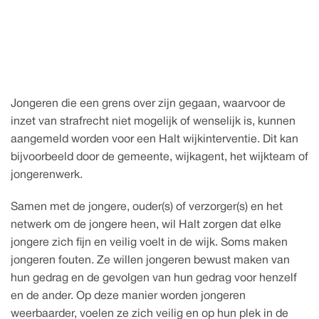
1 juli 2026
w
H
d
n
a
e
k
t
j
l
i
i
Jongeren die een grens over zijn gegaan, waarvoor de 
inzet van strafrecht niet mogelijk of wenselijk is, kunnen 
aangemeld worden voor een Halt wijkinterventie. Dit kan 
bijvoorbeeld door de gemeente, wijkagent, het wijkteam of 
jongerenwerk.
Samen met de jongere, ouder(s) of verzorger(s) en het 
netwerk om de jongere heen, wil Halt zorgen dat elke 
jongere zich fijn en veilig voelt in de wijk. Soms maken 
jongeren fouten. Ze willen jongeren bewust maken van 
hun gedrag en de gevolgen van hun gedrag voor henzelf 
en de ander. Op deze manier worden jongeren 
weerbaarder, voelen ze zich veilig en op hun plek in de 