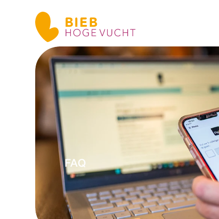
FAQ
V
g
e
e
e
e
s
t
l
l