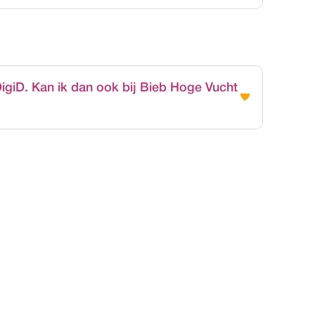
igiD. Kan ik dan ook bij Bieb Hoge Vucht 
 vragen over bijvoorbeeld inloggen met je DigiD, 
n van een Bredapas en nog veel meer. Stel je 
Bieb Hoge Vucht
d worden
Adres: Belgiëplei
jwilliger
E-mail: 
info@bieb
ningstijden
Telefoon: 
076 - 2
lgestelde vragen