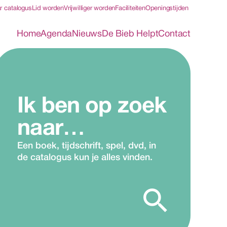
r catalogus
Lid worden
Vrijwilliger worden
Faciliteiten
Openingstijden
Home
Agenda
Nieuws
De Bieb Helpt
Contact
Ik ben op zoek 
naar…
Een boek, tijdschrift, spel, dvd, in 
de catalogus kun je alles vinden.