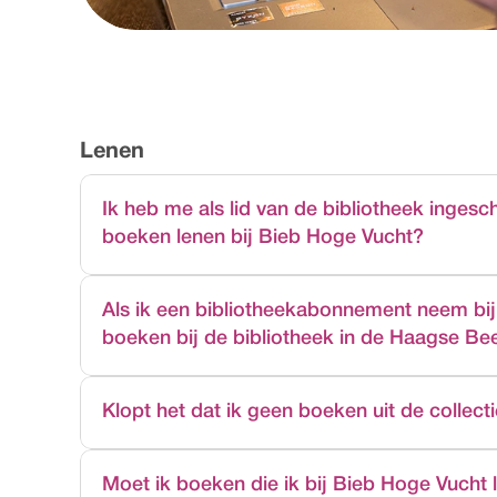
Lenen
Ik heb me als lid van de bibliotheek ingesc
boeken lenen bij Bieb Hoge Vucht?
Ja, alle leden van de bibliotheek in Breda mogen b
Vucht. Het maakt niet uit of je je hebt ingeschreve
Bieb Hoge Vucht.
Als ik een bibliotheekabonnement neem bij
boeken bij de bibliotheek in de Haagse B
Ja, met je bibliotheekpas kun je ook boeken lenen
je boeken reserveren en bij Bieb Hoge Vucht opha
Met je bibliotheekpas kun je alle boeken uit de co
Klopt het dat ik geen boeken uit de collec
in Bieb Hoge Vucht ophalen en weer inleveren. Al
Hoge Vucht zelf staan, kun je niet reserveren. Dez
Je kunt boeken die je bij Bieb Hoge Vucht leent in
Moet ik boeken die ik bij Bieb Hoge Vucht 