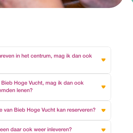
hreven in het centrum, mag ik dan ook 
ij alle vestigingen lenen, ook bij Bieb Hoge 
n bij Bibliotheek Centrum, Noord of Zuid of bij 
 Bieb Hoge Vucht, mag ik dan ook 
eemden lenen?
 bij Bibliotheek Centrum, Noord en Zuid. Ook kun 
len.
llectie van de bibliotheek in Breda reserveren en 
tie van Bieb Hoge Vucht kan reserveren?
leen de boeken die in de boekenkasten van Bieb 
e kun je alleen lenen in Bieb Hoge Vucht. 
 alle bibliotheekvestigingen en haal- en 
leen daar ook weer inleveren?