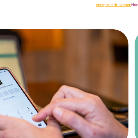
Veelgestelde vragen
Naa
d
g
n
e
a
e
v
r