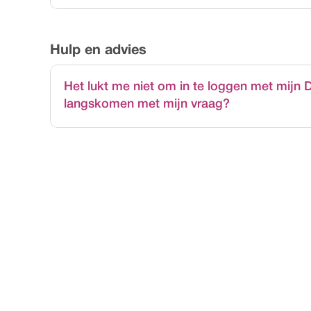
Ja, bij Bieb Hoge Vucht betaal je met je pinpas. 
Hulp en advies
Het lukt me niet om in te loggen met mijn D
Ja, je kunt bij Bieb Hoge Vucht langskomen met je
langskomen met mijn vraag?
het lezen van een belangrijke brief, het aanvrage
vraag aan een van onze collega's.
De Bieb Helpt!
Home
Li
Agenda
Vri
Nieuws
Ope
Zoeken in de catalogus
Vee