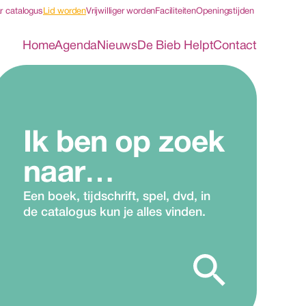
r catalogus
Lid worden
Vrijwilliger worden
Faciliteiten
Openingstijden
Home
Agenda
Nieuws
De Bieb Helpt
Contact
Ik ben op zoek 
naar…
Een boek, tijdschrift, spel, dvd, in 
de catalogus kun je alles vinden.