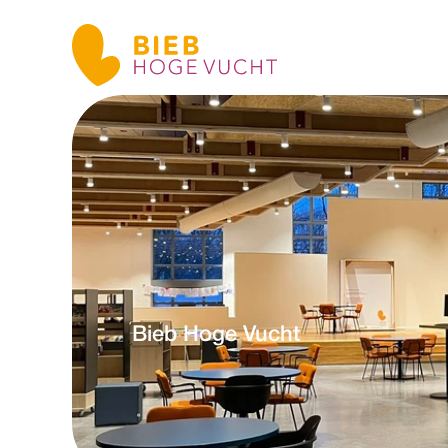
Bieb Hoge Vucht
w
d
o
d
L
n
e
r
i