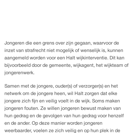
2 september 2026
w
H
d
n
a
e
k
t
j
l
i
i
Jongeren die een grens over zijn gegaan, waarvoor de 
inzet van strafrecht niet mogelijk of wenselijk is, kunnen 
aangemeld worden voor een Halt wijkinterventie. Dit kan 
bijvoorbeeld door de gemeente, wijkagent, het wijkteam of 
jongerenwerk.
Samen met de jongere, ouder(s) of verzorger(s) en het 
netwerk om de jongere heen, wil Halt zorgen dat elke 
jongere zich fijn en veilig voelt in de wijk. Soms maken 
jongeren fouten. Ze willen jongeren bewust maken van 
hun gedrag en de gevolgen van hun gedrag voor henzelf 
en de ander. Op deze manier worden jongeren 
weerbaarder, voelen ze zich veilig en op hun plek in de 