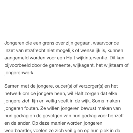
25 november 2026
w
H
d
n
a
e
k
t
j
l
i
i
Jongeren die een grens over zijn gegaan, waarvoor de 
inzet van strafrecht niet mogelijk of wenselijk is, kunnen 
aangemeld worden voor een Halt wijkinterventie. Dit kan 
bijvoorbeeld door de gemeente, wijkagent, het wijkteam of 
jongerenwerk.
Samen met de jongere, ouder(s) of verzorger(s) en het 
netwerk om de jongere heen, wil Halt zorgen dat elke 
jongere zich fijn en veilig voelt in de wijk. Soms maken 
jongeren fouten. Ze willen jongeren bewust maken van 
hun gedrag en de gevolgen van hun gedrag voor henzelf 
en de ander. Op deze manier worden jongeren 
weerbaarder, voelen ze zich veilig en op hun plek in de 