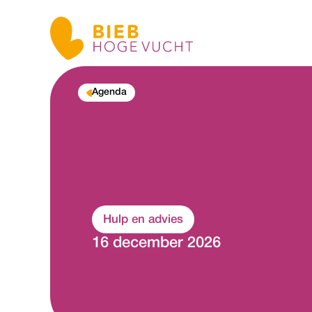
Agenda
Hulp en advies
16 december 2026
w
H
d
a
n
e
k
t
j
l
i
i