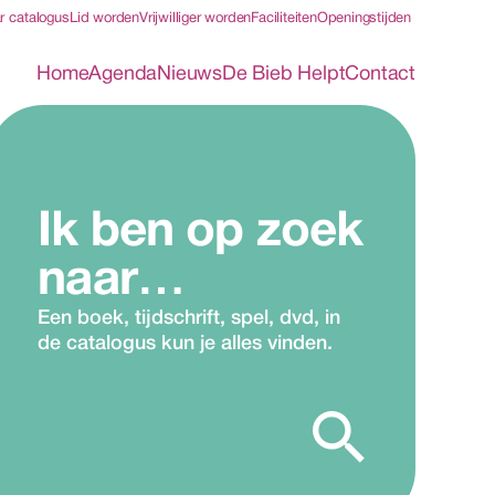
r catalogus
Lid worden
Vrijwilliger worden
Faciliteiten
Openingstijden
Home
Agenda
Nieuws
De Bieb Helpt
Contact
Ik ben op zoek 
naar…
Een boek, tijdschrift, spel, dvd, in 
de catalogus kun je alles vinden.