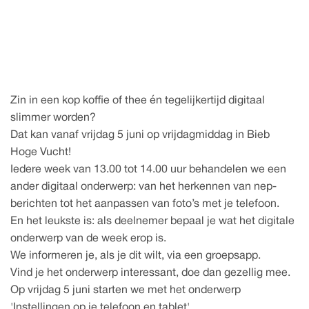
5 juni 2026
w
N
H
B
b
o
g
u
n
e
e
e
i
i
i
K
K
&
V
o
u
h
c
k
e
t
f
f
:
l
i
i
Zin in een kop koffie of thee én tegelijkertijd digitaal 
slimmer worden?
Dat kan vanaf vrijdag 5 juni op vrijdagmiddag in Bieb 
Hoge Vucht!
Iedere week van 13.00 tot 14.00 uur behandelen we een 
ander digitaal onderwerp: van het herkennen van nep-
berichten tot het aanpassen van foto’s met je telefoon.
En het leukste is: als deelnemer bepaal je wat het digitale 
onderwerp van de week erop is.
We informeren je, als je dit wilt, via een groepsapp.
Vind je het onderwerp interessant, doe dan gezellig mee.
Op vrijdag 5 juni starten we met het onderwerp 
'Instellingen op je telefoon en tablet'.