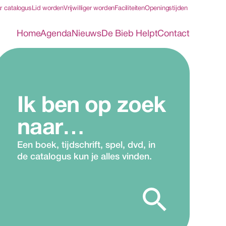
r catalogus
Lid worden
Vrijwilliger worden
Faciliteiten
Openingstijden
Home
Agenda
Nieuws
De Bieb Helpt
Contact
Ik ben op zoek 
naar…
Een boek, tijdschrift, spel, dvd, in 
de catalogus kun je alles vinden.