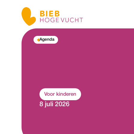
Agenda
Voor kinderen
8 juli 2026
P
d
e
u
e
a
n
s
r
t