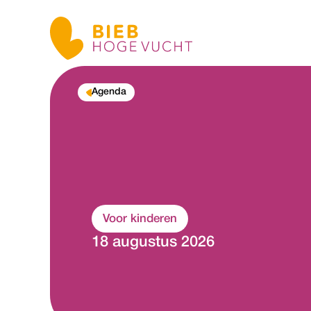
Agenda
Voor kinderen
18 augustus 2026
P
p
e
u
e
e
r
r
t
t