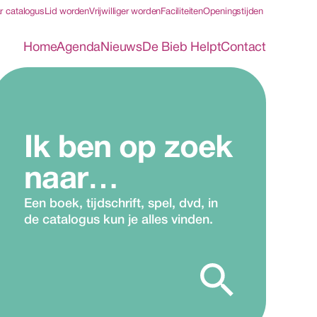
r catalogus
Lid worden
Vrijwilliger worden
Faciliteiten
Openingstijden
Home
Agenda
Nieuws
De Bieb Helpt
Contact
Ik ben op zoek 
naar…
Een boek, tijdschrift, spel, dvd, in 
de catalogus kun je alles vinden.