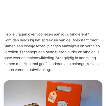
o
o
o
n
n
e
e
e
a
a
e
v
v
z
r
r
j
l
d
n
k
i
Heb je vragen over voorlezen aan jouw kind(eren)?
Kom dan langs bij het spreekuur van de Boekstartcoach.
Samen een boekje lezen, plaatjes aanwijzen én verhalen 
vertellen. Dit schept een band tussen ouder en kind en is 
goed voor de taalontwikkeling. Vroegtijdig in aanraking 
komen met rijke taal geeft kinderen een belangrijke basis 
in hun verdere ontwikkeling.