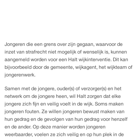
12 augustus 2026
w
H
d
n
a
e
k
t
j
l
i
i
Jongeren die een grens over zijn gegaan, waarvoor de 
inzet van strafrecht niet mogelijk of wenselijk is, kunnen 
aangemeld worden voor een Halt wijkinterventie. Dit kan 
bijvoorbeeld door de gemeente, wijkagent, het wijkteam of 
jongerenwerk.
Samen met de jongere, ouder(s) of verzorger(s) en het 
netwerk om de jongere heen, wil Halt zorgen dat elke 
jongere zich fijn en veilig voelt in de wijk. Soms maken 
jongeren fouten. Ze willen jongeren bewust maken van 
hun gedrag en de gevolgen van hun gedrag voor henzelf 
en de ander. Op deze manier worden jongeren 
weerbaarder, voelen ze zich veilig en op hun plek in de 