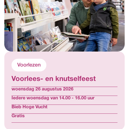
Voorlezen
Voorlees- en knutselfeest 
woensdag 26 augustus 2026
Iedere woensdag van 14.00 - 16.00 uur
Bieb Hoge Vucht
Gratis