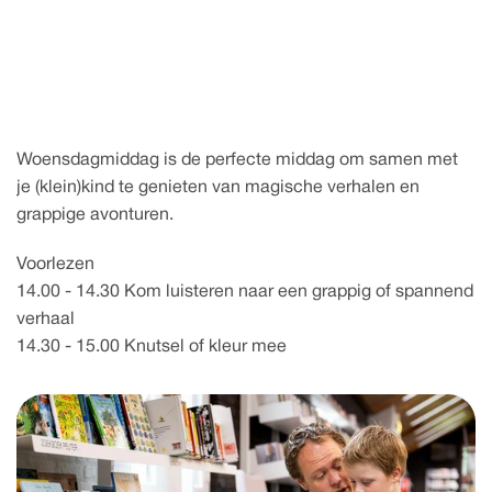
26 augustus 2026
V
o
o
n
e
e
e
s
-
r
l
n
u
k
e
e
e
s
s
t
f
t
l
Woensdagmiddag is de perfecte middag om samen met 
je (klein)kind te genieten van magische verhalen en 
grappige avonturen.
Voorlezen
14.00 - 14.30 Kom luisteren naar een grappig of spannend 
verhaal
14.30 - 15.00 Knutsel of kleur mee