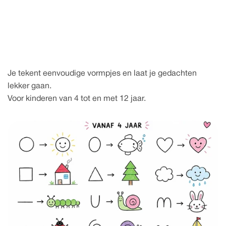
6 augustus 2026
C
B
d
b
n
e
a
e
e
e
e
e
s
r
t
f
f
t
i
i
i
m
D
o
d
e
e
e
e
e
?
r
j
l
Je tekent eenvoudige vormpjes en laat je gedachten 
lekker gaan.
Voor kinderen van 4 tot en met 12 jaar.